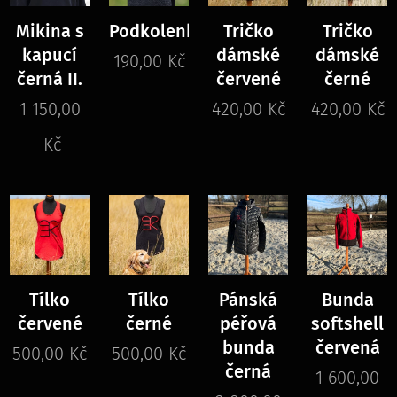
Mikina s
Podkolenky
Tričko
Tričko
kapucí
dámské
dámské
190,00
Kč
černá II.
červené
černé
1 150,00
420,00
Kč
420,00
Kč
Kč
Tílko
Tílko
Pánská
Bunda
červené
černé
péřová
softshell
bunda
červená
500,00
Kč
500,00
Kč
černá
1 600,00