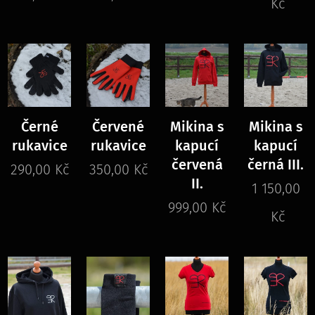
Kč
Černé
Červené
Mikina s
Mikina s
rukavice
rukavice
kapucí
kapucí
červená
černá III.
290,00
Kč
350,00
Kč
II.
1 150,00
999,00
Kč
Kč