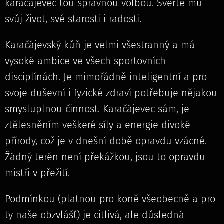
karačájevec tou správnou volbou. Svěřte mu
svůj život, své starosti i radosti.
Karačájevský kůň je velmi všestranný a má
vysoké ambice ve všech sportovních
disciplínách. Je mimořádně inteligentní a pro
svoje duševní i fyzické zdraví potřebuje nějakou
smysluplnou činnost. Karačájevec sám, je
ztělesněním veškeré síly a energie divoké
přírody, což je v dnešní době opravdu vzácné.
Žádný terén není překážkou, jsou to opravdu
mistři v přežití.
Podmínkou (platnou pro koně všeobecně a pro
ty naše obzvlášť) je citlivá, ale důsledná