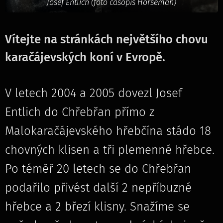
Josef Entlich (foto časopis Horseman)
Vítejte na stránkách největšího chovu
karačájevských koní v Evropě.
V letech 2004 a 2005 dovezl Josef
Entlich do Chřebřan přímo z
Malokaračájevského hřebčína stádo 18
chovných klisen a tři plemenné hřebce.
Po téměř 20 letech se do Chřebřan
podařilo přivést další 2 nepříbuzné
hřebce a 2 březí klisny. Snažíme se