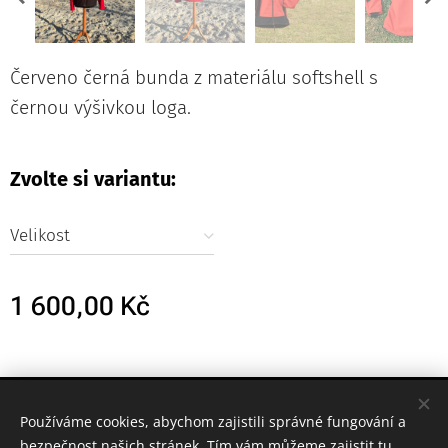
Červeno černá bunda z materiálu softshell s
černou výšivkou loga.
Zvolte si variantu:
Velikost
1 600,00
Kč
© 2023 Všechna práva vyhrazena
Používáme cookies, abychom zajistili správné fungování a
Cookies
bezpečnost našich stránek. Tím vám můžeme zajistit tu