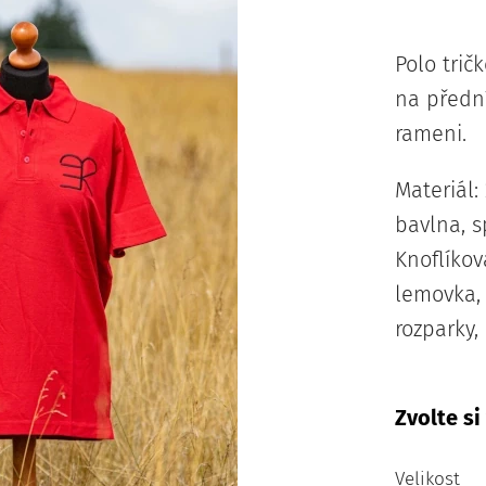
Polo trič
na přední
rameni.
Materiál
bavlna, s
Knoflíkov
lemovka,
rozparky,
Zvolte si
Velikost