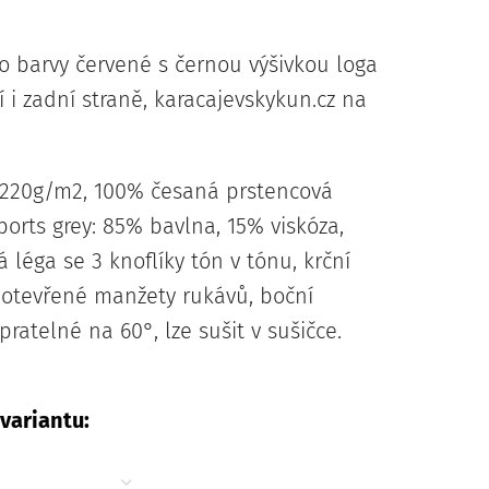
ko barvy červené s černou výšivkou loga
 i zadní straně, karacajevskykun.cz na
: 220g/m2, 100% česaná prstencová
ports grey: 85% bavlna, 15% viskóza,
á léga se 3 knoflíky tón v tónu, krční
 otevřené manžety rukávů, boční
 pratelné na 60°, lze sušit v sušičce.
 variantu: