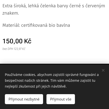
Extra široká, lehká čelenka barvy černé s červeným
znakem.
Materiál: certifikovaná bio bavlna
150,00
Kč
bez DPH 123,97 Kč
© 2023 Všechna práva vyhrazena
Používáme cookies, abychom zajistili správné fungování a
Cookies
bezpečnost našich stránek. Tím vám můžeme zajistit tu
nejlepší zkušenost při jejich návštěvě.
Do košíku
Přijmout nezbytné
Přijmout vše