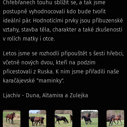
Chřebřanech touhu sblížit se, a tak jsme
postupně vyhodnocovali kdo bude tvořit
ideální pár. Hodnotícími prvky jsou příbuzenské
vztahy, stavba těla, charakter a také zkušenosti
v rolích matky i otce.
Letos jsme se rozhodli připouštět s šesti hřebci,
včetně nových dvou, kteří na podzim
přicestovali z Ruska. K nim jsme přiřadili naše
karačájevské "maminky".
Ljachiv - Duna, Altamira a Zulejka