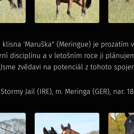
klisna 'Maruška" (Meringue) je prozatím v
í disciplínu a v letošním roce ji plánujem
Jsme zvědavi na potenciál z tohoto spojen
Stormy Jail (IRE), m. Meringa (GER), nar. 18