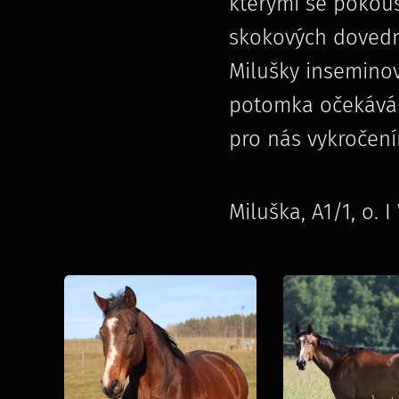
kterými se pokouš
skokových dovedno
Milušky insemino
potomka očekáváme
pro nás vykročení
Miluška, A1/1, o. 