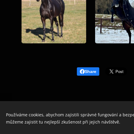
Share
Používáme cookies, abychom zajistili správné fungování a bezp
můžeme zajistit tu nejlepší zkušenost při jejich návštěvě.
© 2023 Všechna práva vyhrazena