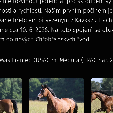
íme rozvinout potenciál pro skloubení vytr
stí a rychlosti. Naším prvním počinem je 
vané hřebcem přivezeným z Kavkazu Ljachi
 cca 10. 6. 2026. Na toto spojení se obzv
m do nových Chřebřanských "vod"...
I Was Framed (USA), m. Medula (FRA), nar. 22