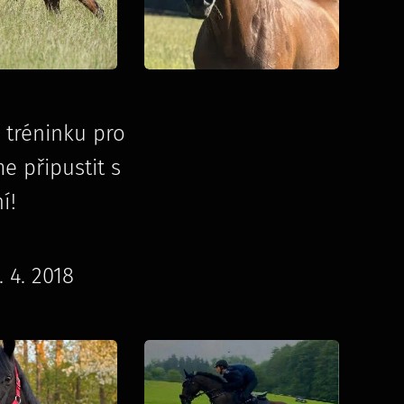
 tréninku pro
e připustit s
í!
. 4. 2018