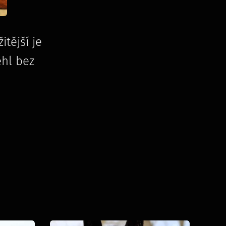
tější je
ěhl bez