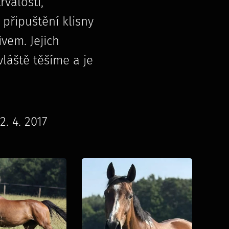
valosti,
připuštění klisny
vem. Jejich
láště těšíme a je
. 4. 2017