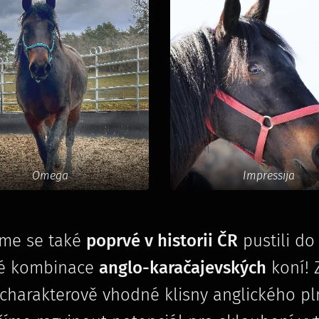
Omega
Impressija
sme se také
poprvé v historii ČR
pustili do
né kombinace
anglo-karačajevských
koní! 
 charakterově vhodné klisny anglického pl