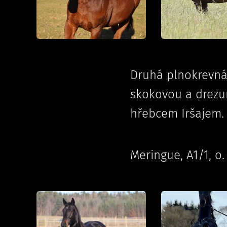
Druhá plnokrevná 
skokovou a drezurn
hřebcem Iršajem. 
Meringue, A1/1, o. 