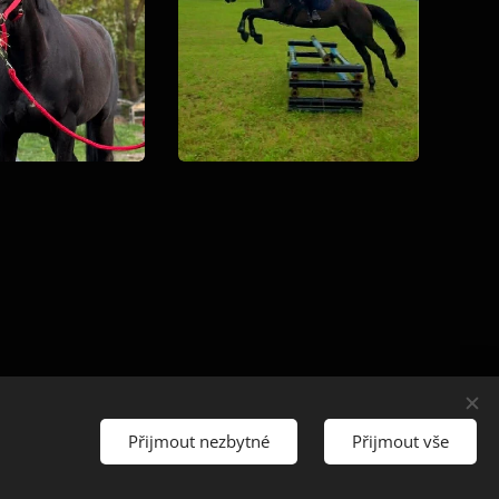
Přijmout nezbytné
Přijmout vše
Cookies