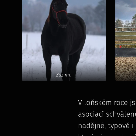
Zazima
V loňském roce j
asociací schvále
nadějné, typově i