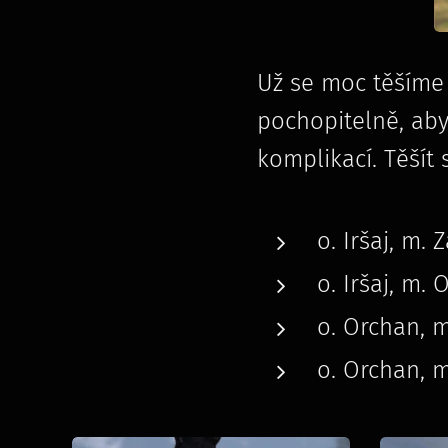
Už se moc těšíme 
pochopitelně, aby
komplikací. Těšít
o. Iršaj, m. 
o. Iršaj, m.
o. Orchan, m
o. Orchan, m